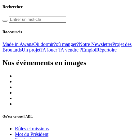
Rechercher
Raccourcis
Made in Awans
Où dormir?
où manger?
Notre Newsletter
Projet des
Broutards
Un projet?
A louer ?
A vendre ?
Emploi
Répertoire
Nos évènements en images
Qu'est-ce que l'ADL
Rôles et missions
Mot du Président