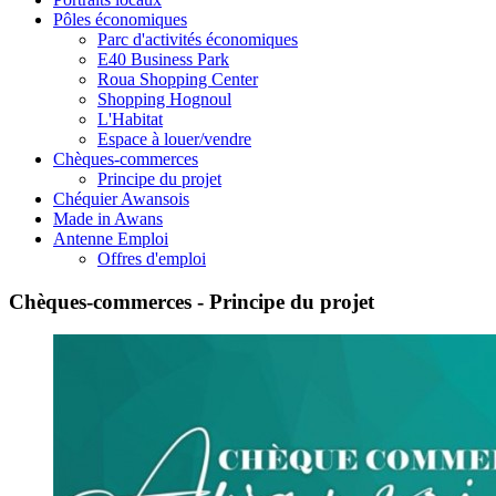
Pôles économiques
Parc d'activités économiques
E40 Business Park
Roua Shopping Center
Shopping Hognoul
L'Habitat
Espace à louer/vendre
Chèques-commerces
Principe du projet
Chéquier Awansois
Made in Awans
Antenne Emploi
Offres d'emploi
Chèques-commerces - Principe du projet