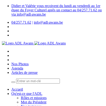
Didier et Valérie vous reçoivent du lundi au vendredi au 1er
étage du Foyer Culturel après un contact au 04/257.71.62 ou
via info@adl-awans.be
04/257.71.62
|
info@adl-awans.be
Nos Photos
Agenda
Articles de presse
Accueil
Qu'est-ce que l'ADL
Rôles et missions
Mot du Président