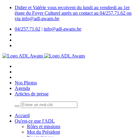
Didier et Valérie vous reçoivent du lundi au vendredi au 1er
étage du Foyer Culturel après un contact au 04/257.71.62 ou
via info@adl-awans.be
04/257.71.62
|
info@adl-awans.be
Nos Photos
Agenda
Articles de presse
Accueil
Qu'est-ce que l'ADL
Rôles et missions
Mot du Président