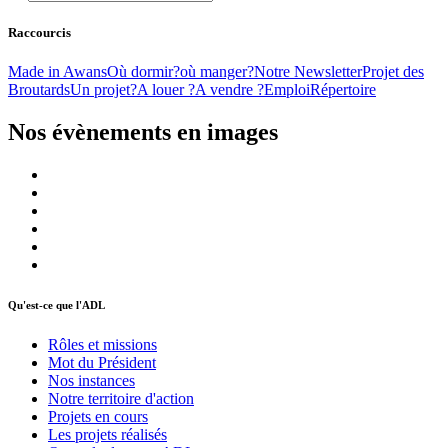
Raccourcis
Made in Awans
Où dormir?
où manger?
Notre Newsletter
Projet des
Broutards
Un projet?
A louer ?
A vendre ?
Emploi
Répertoire
Nos évènements en images
Qu'est-ce que l'ADL
Rôles et missions
Mot du Président
Nos instances
Notre territoire d'action
Projets en cours
Les projets réalisés