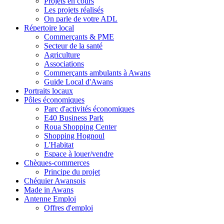
Projets en cours
Les projets réalisés
On parle de votre ADL
Répertoire local
Commerçants & PME
Secteur de la santé
Agriculture
Associations
Commerçants ambulants à Awans
Guide Local d'Awans
Portraits locaux
Pôles économiques
Parc d'activités économiques
E40 Business Park
Roua Shopping Center
Shopping Hognoul
L'Habitat
Espace à louer/vendre
Chèques-commerces
Principe du projet
Chéquier Awansois
Made in Awans
Antenne Emploi
Offres d'emploi