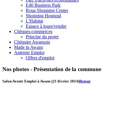
E40 Business Park
Roua Shopping Center
Shopping Hognoul
L'Habitat
Espace à louer/vendre
Chèques-commerces
Principe du projet
Chéquier Awansois
Made in Awans
Antenne Emploi
Offres d'emploi
Nos photos - Présentation de la commune
Salon Avenir Emploi à Awans (21 février 2014)
Retour