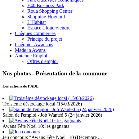
E40 Business Park
Roua Shopping Center
Shopping Hognoul
L'Habitat
Espace à louer/vendre
Chèques-commerces
Principe du projet
Chéquier Awansois
Made in Awans
Antenne Emploi
Offres d'emploi
Nos photos - Présentation de la commune
Les actions de l'ADL
Troisième déstockage local (15/03/2026)
Salon de l'emploi - Job Wanted 5 (24 janvier 2026)
Awans Fête Noël 10: les gagnants
Jeu concours "Awans Fête Noël" 10 (Décembre ...