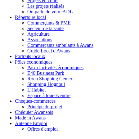
Projets en cours
Les projets réalisés
On parle de votre ADL
Répertoire local
Commerçants & PME
Secteur de la santé
Agriculture
Associations
Commerçants ambulants à Awans
Guide Local d'Awans
Portraits locaux
Pôles économiques
Parc d'activités économiques
E40 Business Park
Roua Shopping Center
Shopping Hognoul
L'Habitat
Espace à louer/vendre
Chèques-commerces
Principe du projet
Chéquier Awansois
Made in Awans
Antenne Emploi
Offres d'emploi