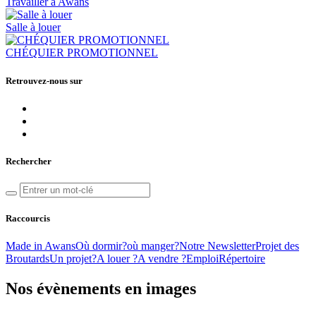
Travailler à Awans
Salle à louer
CHÉQUIER PROMOTIONNEL
Retrouvez-nous sur
Rechercher
Raccourcis
Made in Awans
Où dormir?
où manger?
Notre Newsletter
Projet des
Broutards
Un projet?
A louer ?
A vendre ?
Emploi
Répertoire
Nos évènements en images