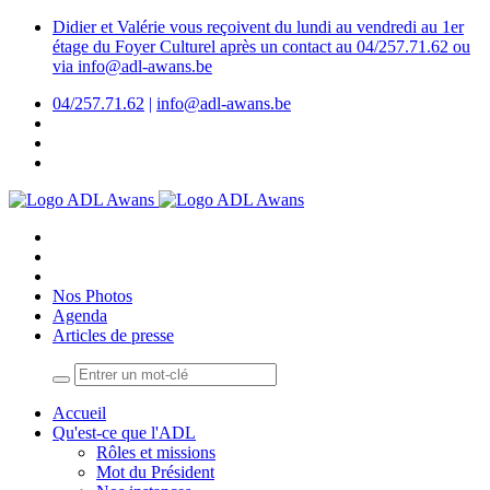
Didier et Valérie vous reçoivent du lundi au vendredi au 1er
étage du Foyer Culturel après un contact au 04/257.71.62 ou
via info@adl-awans.be
04/257.71.62
|
info@adl-awans.be
Nos Photos
Agenda
Articles de presse
Accueil
Qu'est-ce que l'ADL
Rôles et missions
Mot du Président