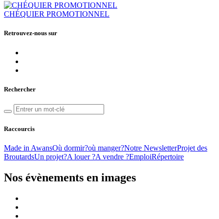
CHÉQUIER PROMOTIONNEL
Retrouvez-nous sur
Rechercher
Raccourcis
Made in Awans
Où dormir?
où manger?
Notre Newsletter
Projet des
Broutards
Un projet?
A louer ?
A vendre ?
Emploi
Répertoire
Nos évènements en images