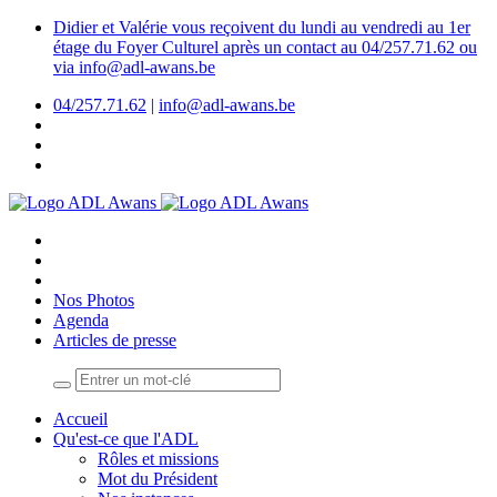
Didier et Valérie vous reçoivent du lundi au vendredi au 1er
étage du Foyer Culturel après un contact au 04/257.71.62 ou
via info@adl-awans.be
04/257.71.62
|
info@adl-awans.be
Nos Photos
Agenda
Articles de presse
Accueil
Qu'est-ce que l'ADL
Rôles et missions
Mot du Président