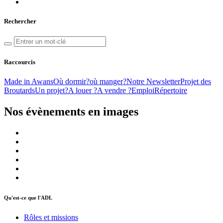
Rechercher
Raccourcis
Made in Awans
Où dormir?
où manger?
Notre Newsletter
Projet des
Broutards
Un projet?
A louer ?
A vendre ?
Emploi
Répertoire
Nos évènements en images
Qu'est-ce que l'ADL
Rôles et missions