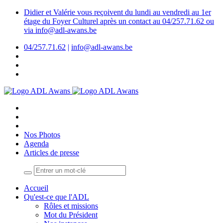
Didier et Valérie vous reçoivent du lundi au vendredi au 1er
étage du Foyer Culturel après un contact au 04/257.71.62 ou
via info@adl-awans.be
04/257.71.62
|
info@adl-awans.be
Nos Photos
Agenda
Articles de presse
Accueil
Qu'est-ce que l'ADL
Rôles et missions
Mot du Président