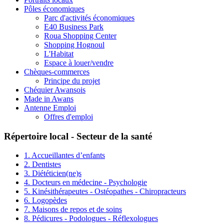
Pôles économiques
Parc d'activités économiques
E40 Business Park
Roua Shopping Center
Shopping Hognoul
L'Habitat
Espace à louer/vendre
Chèques-commerces
Principe du projet
Chéquier Awansois
Made in Awans
Antenne Emploi
Offres d'emploi
Répertoire local - Secteur de la santé
1. Accueillantes d’enfants
2. Dentistes
3. Diététicien(ne)s
4. Docteurs en médecine - Psychologie
5. Kinésithérapeutes - Ostéopathes - Chiropracteurs
6. Logopèdes
7. Maisons de repos et de soins
8. Pédicures - Podologues - Réflexologues