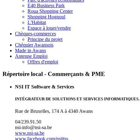
E40 Business Park
Roua Shopping Center
Shopping Hognoul
L'Habitat
Espace à louer/vendre
Chèques-commerces
Principe du projet
Chéquier Awansois
Made in Awans
Antenne Emploi
Offres d'emploi
Répertoire local - Commerçants & PME
NSI IT Software & Services
INTÉGRATEUR DE SOLUTIONS ET SERVICES INFORMATIQUES. (ERP, Inté
Rue de Bruxelles, 174 A à 4340 Awans
04/239.91.50
nsi-info@nsi-sa.be
www.nsi-sa.be
www.facebook.com/nsiitss