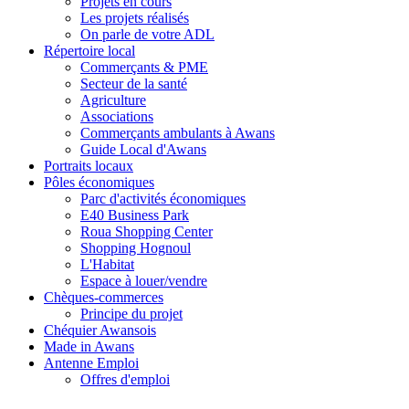
Projets en cours
Les projets réalisés
On parle de votre ADL
Répertoire local
Commerçants & PME
Secteur de la santé
Agriculture
Associations
Commerçants ambulants à Awans
Guide Local d'Awans
Portraits locaux
Pôles économiques
Parc d'activités économiques
E40 Business Park
Roua Shopping Center
Shopping Hognoul
L'Habitat
Espace à louer/vendre
Chèques-commerces
Principe du projet
Chéquier Awansois
Made in Awans
Antenne Emploi
Offres d'emploi