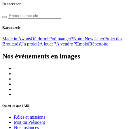
Rechercher
Raccourcis
Made in Awans
Où dormir?
où manger?
Notre Newsletter
Projet des
Broutards
Un projet?
A louer ?
A vendre ?
Emploi
Répertoire
Nos évènements en images
Qu'est-ce que l'ADL
Rôles et missions
Mot du Président
Nos instances