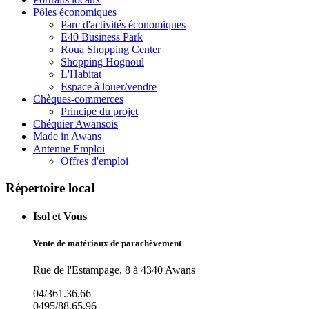
Pôles économiques
Parc d'activités économiques
E40 Business Park
Roua Shopping Center
Shopping Hognoul
L'Habitat
Espace à louer/vendre
Chèques-commerces
Principe du projet
Chéquier Awansois
Made in Awans
Antenne Emploi
Offres d'emploi
Répertoire local
Isol et Vous
Vente de matériaux de parachèvement
Rue de l'Estampage, 8 à 4340 Awans
04/361.36.66
0495/88.65.96