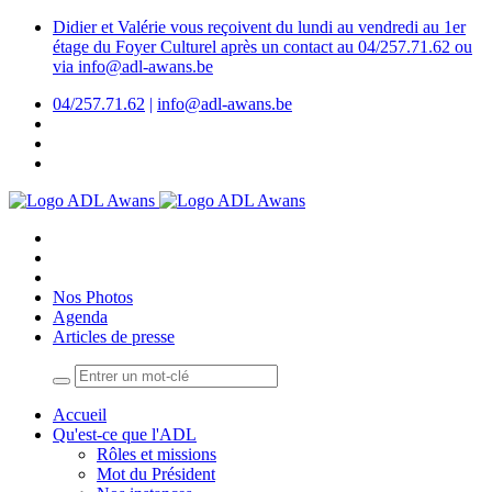
Didier et Valérie vous reçoivent du lundi au vendredi au 1er
étage du Foyer Culturel après un contact au 04/257.71.62 ou
via info@adl-awans.be
04/257.71.62
|
info@adl-awans.be
Nos Photos
Agenda
Articles de presse
Accueil
Qu'est-ce que l'ADL
Rôles et missions
Mot du Président