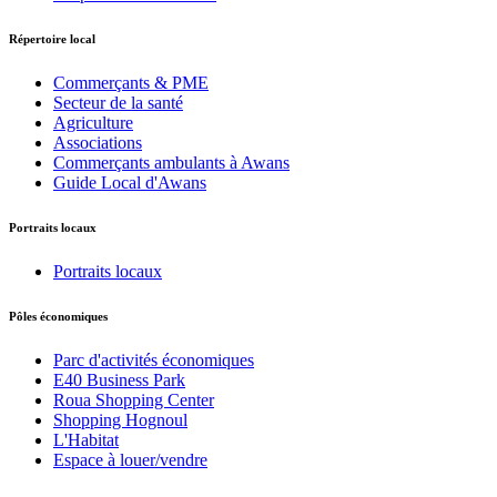
Répertoire local
Commerçants & PME
Secteur de la santé
Agriculture
Associations
Commerçants ambulants à Awans
Guide Local d'Awans
Portraits locaux
Portraits locaux
Pôles économiques
Parc d'activités économiques
E40 Business Park
Roua Shopping Center
Shopping Hognoul
L'Habitat
Espace à louer/vendre