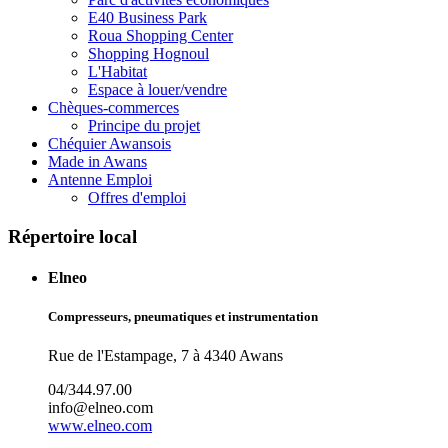
E40 Business Park
Roua Shopping Center
Shopping Hognoul
L'Habitat
Espace à louer/vendre
Chèques-commerces
Principe du projet
Chéquier Awansois
Made in Awans
Antenne Emploi
Offres d'emploi
Répertoire local
Elneo
Compresseurs, pneumatiques et instrumentation
Rue de l'Estampage, 7 à 4340 Awans
04/344.97.00
info@elneo.com
www.elneo.com