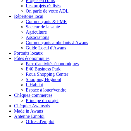
Projets en cours
Les projets réalisés
On parle de votre ADL
Répertoire local
Commerçants & PME
Secteur de la santé
Agriculture
Associations
Commerçants ambulants à Awans
Guide Local d'Awans
Portraits locaux
Pôles économiques
Parc d'activités économiques
E40 Business Park
Roua Shopping Center
Shopping Hognoul
L'Habitat
Espace à louer/vendre
Chèques-commerces
Principe du projet
Chéquier Awansois
Made in Awans
Antenne Emploi
Offres d'emploi