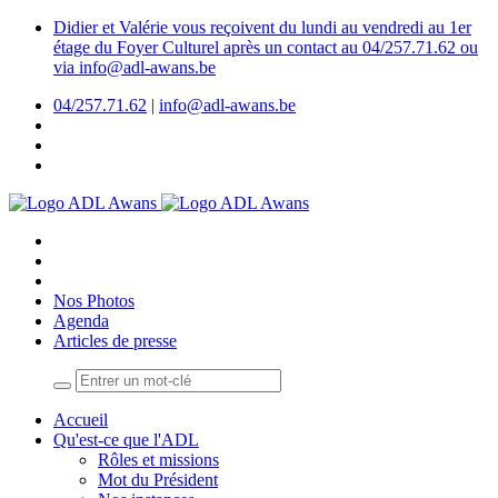
Didier et Valérie vous reçoivent du lundi au vendredi au 1er
étage du Foyer Culturel après un contact au 04/257.71.62 ou
via info@adl-awans.be
04/257.71.62
|
info@adl-awans.be
Nos Photos
Agenda
Articles de presse
Accueil
Qu'est-ce que l'ADL
Rôles et missions
Mot du Président