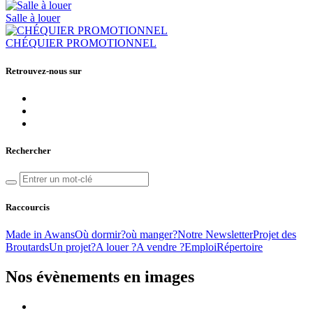
Salle à louer
CHÉQUIER PROMOTIONNEL
Retrouvez-nous sur
Rechercher
Raccourcis
Made in Awans
Où dormir?
où manger?
Notre Newsletter
Projet des
Broutards
Un projet?
A louer ?
A vendre ?
Emploi
Répertoire
Nos évènements en images