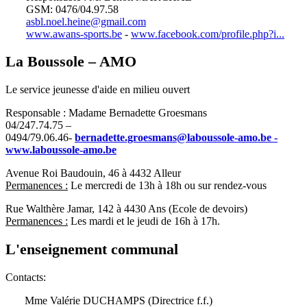
GSM: 0476/04.97.58
asbl.noel.heine@gmail.com
www.awans-sports.be
-
www.facebook.com/profile.php?i...
La Boussole – AMO
Le service jeunesse d'aide en milieu ouvert
Responsable : Madame Bernadette Groesmans
04/247.74.75 –
0494/79.06.46-
bernadette.groesmans@laboussole-amo.be -
www.laboussole-amo.be
Avenue Roi Baudouin, 46 à 4432 Alleur
Permanences :
Le mercredi de 13h à 18h ou sur rendez-vous
Rue Walthère Jamar, 142 à 4430 Ans (Ecole de devoirs)
Permanences :
Les mardi et le jeudi de 16h à 17h.
L'enseignement communal
Contacts:
Mme Valérie DUCHAMPS (Directrice f.f.)