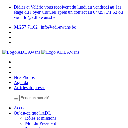
Didier et Valérie vous reçoivent du lundi au vendredi au 1er
étage du Foyer Culturel après un contact au 04/257.71.62 ou
via info@adl-awans.be
04/257.71.62
|
info@adl-awans.be
Nos Photos
Agenda
Articles de presse
Accueil
Qu'est-ce que l'ADL
Rôles et missions
Mot du Président