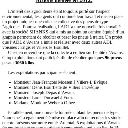
Actions menées en 2012:
L’intérêt des agriculteurs étant toujours porté sur l’aspect
environnemental, les agents ont continué leur travail et mis en place
un projet unique : une collecte collective des pneus de type
"agricole". Pour sa réalisation, l’ADL a une nouvelle fois travaillé
avec la société SHANKS qui a mis au point un camion équipé d’un
grappin permettant de récolter et peser les pneus à traiter. Un projet
que l’ADL d’Awans a initié et réaliser avec deux autres ADL
voisines : Engis et Villers-le-Bouillet.
C’est en novembre que la collecte a eu lieu sur l’entité d’Awans.
Cinq exploitations ont participé afin de récolter quelques
96 pneus
pesant
3060 kilos
.
Les exploitations participantes étaient :
Monsieur Jean-François Moesen à Villers-L’Evêque.
Monsieur Denis Boufflette de Villers-L'Evêque
Monsieur Joseph Depas d’Awans.
Monsieur Louis Durwael à Fooz.
Madame Monique Weber à Othée.
Parallèlement, une nouvelle tournée ciblant les pneus de type
"tourisme" a également été mise en place afin de récolter les stocks
encore présents sur notre entité. Au total, 5 exploitations d’Awans
(et environ) ont encore participé à cette récolte qui a eu lieu le 15