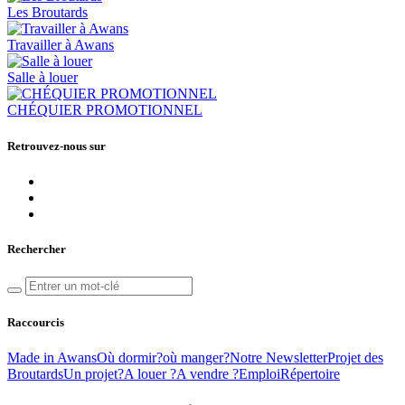
Les Broutards
Travailler à Awans
Salle à louer
CHÉQUIER PROMOTIONNEL
Retrouvez-nous sur
Rechercher
Raccourcis
Made in Awans
Où dormir?
où manger?
Notre Newsletter
Projet des
Broutards
Un projet?
A louer ?
A vendre ?
Emploi
Répertoire