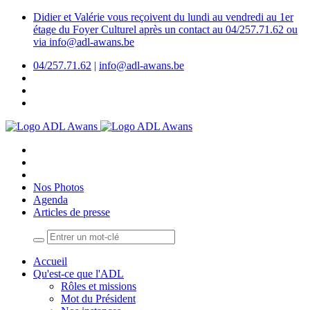
Didier et Valérie vous reçoivent du lundi au vendredi au 1er
étage du Foyer Culturel après un contact au 04/257.71.62 ou
via info@adl-awans.be
04/257.71.62
|
info@adl-awans.be
Nos Photos
Agenda
Articles de presse
Accueil
Qu'est-ce que l'ADL
Rôles et missions
Mot du Président