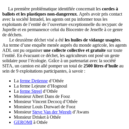
La première problématique identifiée concernait les
cordes à
ballots et les plastiques non-dangereux
. Après avoir pris contact
avec la société Intradel, les agents ont pu informer tous les
exploitants de l’entité de l’ouverture exceptionnelle du recyparc de
Juprelle et en permanence celui du Biocentre de Jeneffe à ce genre
de déchets.
Le deuxième déchet visé a été
les huiles de vidange usagées
.
Au terme d’une enquête menée auprès du monde agricole, les agents
ADL ont pu organiser
une collecte collective et gratuite
sur toute
l’entité. En évacuant ce déchet, les agriculteurs ont posé un geste
solidaire pour l’écologie. Grâce à un partenariat avec la société
SITA, un camion est allé pomper un total de
2500 litres d’huile
au
sein de 9 exploitations participantes, à savoir :
La
ferme Detienne
d’Othée
La ferme Lejeune d’Hognoul
La
ferme Streel
d’Othée
Monsieur Albert Dans de Fooz
Monsieur Vincent Decocq d’Othée
Monsieur Louis Durwael de Fooz
Monsieur
Steve Van der Weegh
d’Awans
Monsieur Drisket à Othée
GEROMI
à Othée