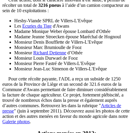
récolter un total de
3216 pneus
à l’aide d’un camion compacteur au
sein de 10 exploitations :
Hesby-Viande SPRL de Villers-L'Evêque
Les
Ecuries du Tige
d'Awans
Madame Monique Weber épouse Lombard d'Othée
Madame Jeanne Stroecken épouse Maréchal de Hognoul
Monsieur Denis Boufflette de Villers-L'Evêque
Monsieur Marc Brumioulle de Fooz
Monsieur
Richard Detienne
d’Othée
Monsieur Louis Durwael de Fooz
Monsieur Pierre Fastré de Villers-L'Evêque
Monsieur Jean-Luc Simenon de Villers-L'Evêque
Pour cette récolte payante, l'ADL a reçu un subside de 1250
euros de la Province de Liège et un second de 321.6 euros de la
Commune d'Awans permettant de faire diminuer considérablement
la facture de chaque agriculteur. Ce projet, fortement plébiscité, a
trouvé de nombreux échos dans la presse et également auprès
d’autres communes. Retrouvez les dans la rubrique "
Articles de
presse
" (juin à septembre 2011). Découvrez aussi les photos de cette
action et des autres menées en faveur du monde agricole dans notre
Galerie photos
.