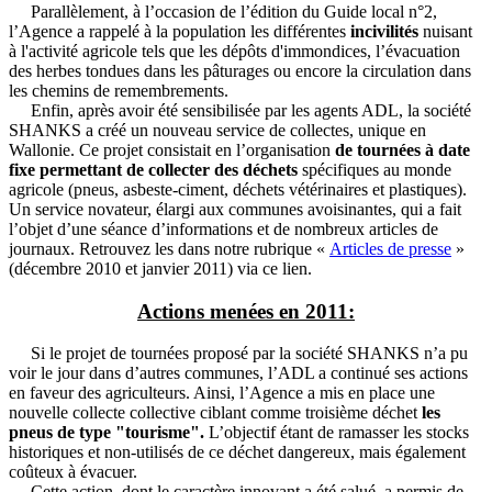
Parallèlement, à l’occasion de l’édition du Guide local n°2,
l’Agence a rappelé à la population les différentes
incivilités
nuisant
à l'activité agricole tels que les dépôts d'immondices, l’évacuation
des herbes tondues dans les pâturages ou encore la circulation dans
les chemins de remembrements.
Enfin, après avoir été sensibilisée par les agents ADL, la société
SHANKS a créé un nouveau service de collectes, unique en
Wallonie. Ce projet consistait en l’organisation
de tournées à date
fixe permettant de collecter des déchets
spécifiques au monde
agricole (pneus, asbeste-ciment, déchets vétérinaires et plastiques).
Un service novateur, élargi aux communes avoisinantes, qui a fait
l’objet d’une séance d’informations et de nombreux articles de
journaux. Retrouvez les dans notre rubrique «
Articles de presse
»
(décembre 2010 et janvier 2011) via ce lien.
Actions menées en 2011:
Si le projet de tournées proposé par la société SHANKS n’a pu
voir le jour dans d’autres communes, l’ADL a continué ses actions
en faveur des agriculteurs. Ainsi, l’Agence a mis en place une
nouvelle collecte collective ciblant comme troisième déchet
les
pneus de type "tourisme".
L’objectif étant de ramasser les stocks
historiques et non-utilisés de ce déchet dangereux, mais également
coûteux à évacuer.
Cette action, dont le caractère innovant a été salué, a permis de