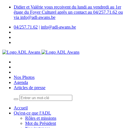
Didier et Valérie vous reçoivent du lundi au vendredi au 1er
étage du Foyer Culturel après un contact au 04/257.71.62 ou
via info@adl-awans.be
04/257.71.62
|
info@adl-awans.be
Nos Photos
Agenda
Articles de presse
Accueil
Qu'est-ce que l'ADL
Rôles et missions
Mot du Président