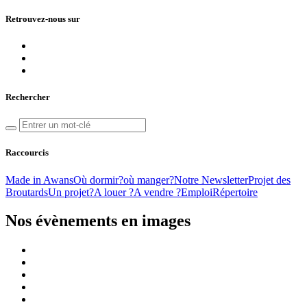
Retrouvez-nous sur
Rechercher
Raccourcis
Made in Awans
Où dormir?
où manger?
Notre Newsletter
Projet des
Broutards
Un projet?
A louer ?
A vendre ?
Emploi
Répertoire
Nos évènements en images