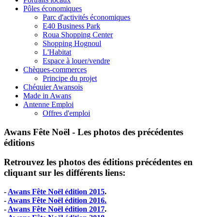
Pôles économiques
Parc d'activités économiques
E40 Business Park
Roua Shopping Center
Shopping Hognoul
L'Habitat
Espace à louer/vendre
Chèques-commerces
Principe du projet
Chéquier Awansois
Made in Awans
Antenne Emploi
Offres d'emploi
Awans Fête Noël - Les photos des précédentes
éditions
Retrouvez les photos des éditions précédentes en
cliquant sur les différents liens:
-
Awans Fête Noël édition 2015
.
-
Awans Fête Noël édition 2016.
-
Awans Fête Noël édition 2017
.